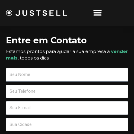
Ir
para
o
conteúdo
Entre em Contato
Estamos prontos para ajudar a sua empresa a
vender
mais
, todos os dias!
m
a
u
m
t
a
i
u
c
m
t
f
a
i
o
u
c
m
r
t
f
a
m
i
o
u