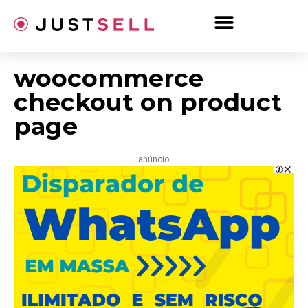
Ir
para
o
conteúdo
woocommerce
checkout on product
page
– anúncio –