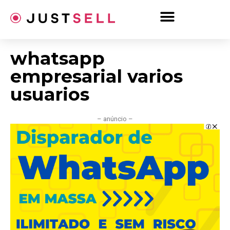
Ir
para
o
conteúdo
whatsapp
empresarial varios
usuarios
– anúncio –