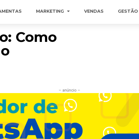
AMENTAS
MARKETING
VENDAS
GESTÃO
o: Como
no
– anúncio –