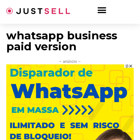
Ir
para
o
conteúdo
whatsapp business
paid version
– anúncio –