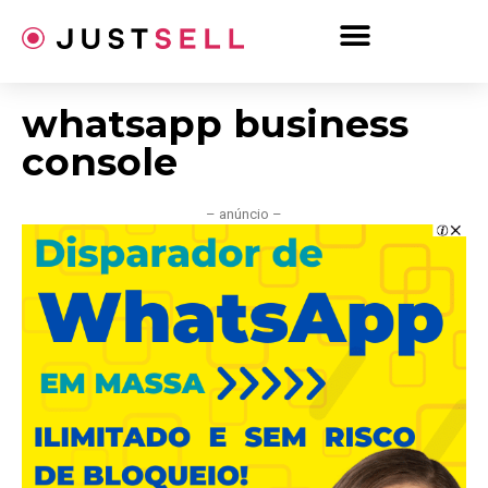
Ir
para
o
conteúdo
whatsapp business
console
– anúncio –