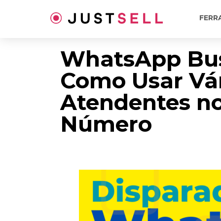
Ir
para
FERR
o
conteúdo
WhatsApp Bus
Como Usar Vá
Atendentes n
Número