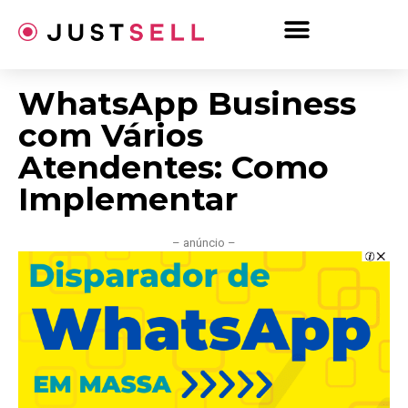
Ir
para
o
conteúdo
WhatsApp Business
com Vários
Atendentes: Como
Implementar
– anúncio –