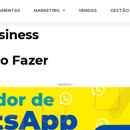
AMENTAS
MARKETING
VENDAS
GESTÃO
iness
o Fazer
– anúncio –