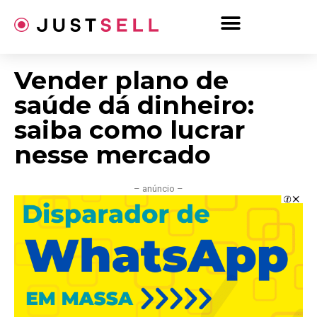
Ir
para
o
conteúdo
Vender plano de
saúde dá dinheiro:
saiba como lucrar
nesse mercado
– anúncio –