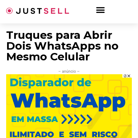
Ir
para
o
conteúdo
Truques para Abrir
Dois WhatsApps no
Mesmo Celular
– anúncio –