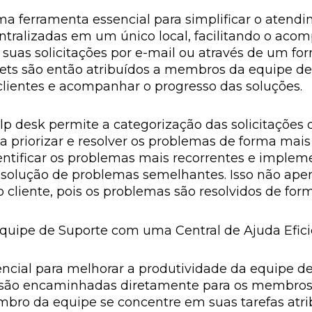
a ferramenta essencial para simplificar o atendim
entralizadas em um único local, facilitando o ac
uas solicitações por e-mail ou através de um form
ckets são então atribuídos a membros da equipe d
 clientes e acompanhar o progresso das soluções.
p desk permite a categorização das solicitações d
a priorizar e resolver os problemas de forma mai
dentificar os problemas mais recorrentes e imple
solução de problemas semelhantes. Isso não apena
liente, pois os problemas são resolvidos de forma
quipe de Suporte com uma Central de Ajuda Efic
encial para melhorar a produtividade da equipe d
te são encaminhadas diretamente para os membros
mbro da equipe se concentre em suas tarefas atri