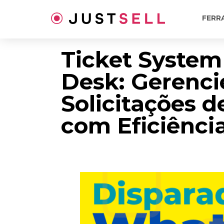
Ir
para
FERR
o
conteúdo
Ticket System
Desk: Gerenci
Solicitações d
com Eficiênci