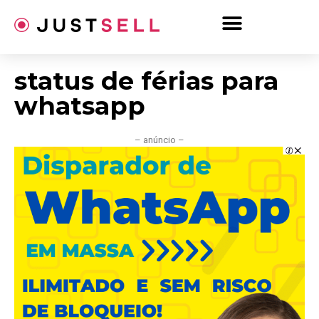
Ir
para
o
conteúdo
status de férias para
whatsapp
– anúncio –