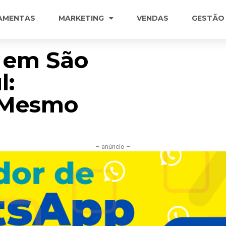
AMENTAS
MARKETING
VENDAS
GESTÃO
 em São
l:
 Mesmo
– anúncio –