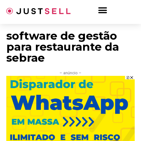
Ir
para
o
conteúdo
software de gestão
para restaurante da
sebrae
– anúncio –