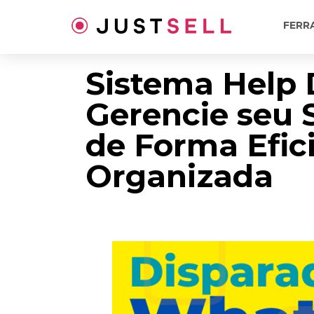
Ir
para
FERR
o
conteúdo
Sistema Help 
Gerencie seu 
de Forma Efic
Organizada