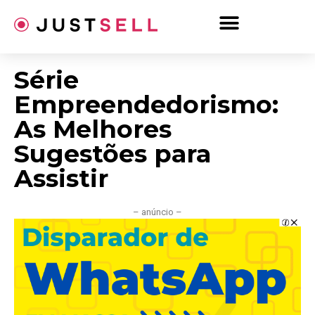
Ir
para
o
conteúdo
Série
Empreendedorismo:
As Melhores
Sugestões para
Assistir
– anúncio –