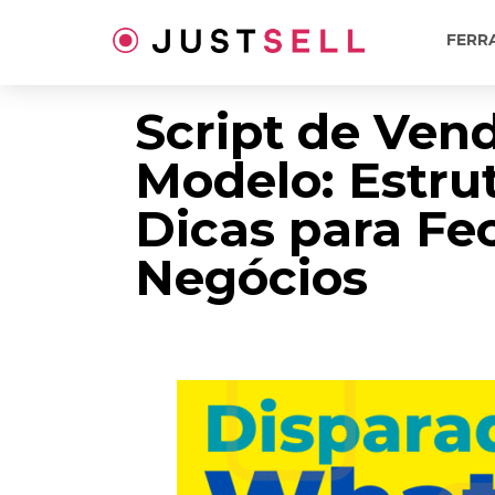
Ir
para
FERR
o
conteúdo
Script de Ven
Modelo: Estru
Dicas para Fe
Negócios