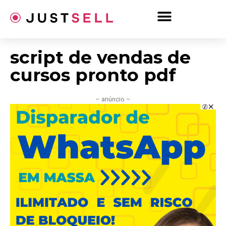
Ir
para
o
conteúdo
script de vendas de
cursos pronto pdf
– anúncio –