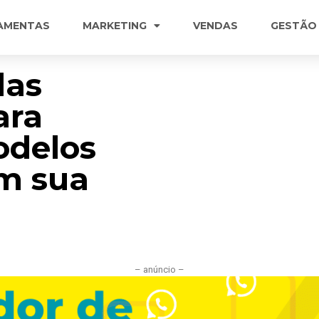
AMENTAS
MARKETING
VENDAS
GESTÃO
das
ara
delos
m sua
– anúncio –