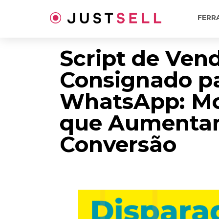
Ir
para
FERR
o
conteúdo
Script de Ven
Consignado p
WhatsApp: Mo
que Aumenta
Conversão