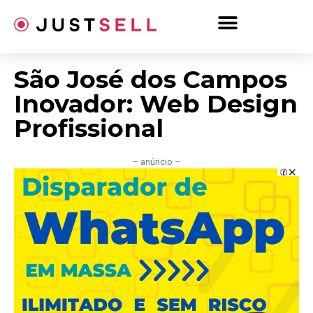
Ir
para
o
conteúdo
São José dos Campos
Inovador: Web Design
Profissional
– anúncio –