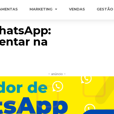
AMENTAS
MARKETING
VENDAS
GESTÃO
WhatsApp:
ntar na
– anúncio –