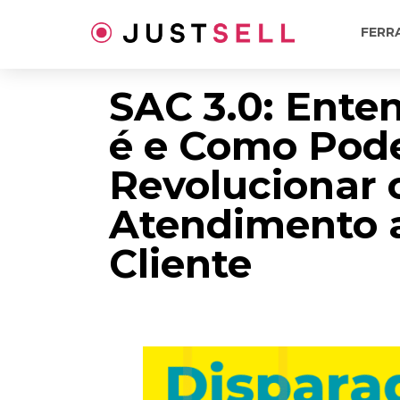
Ir
para
FERR
o
conteúdo
SAC 3.0: Ente
é e Como Pod
Revolucionar 
Atendimento 
Cliente