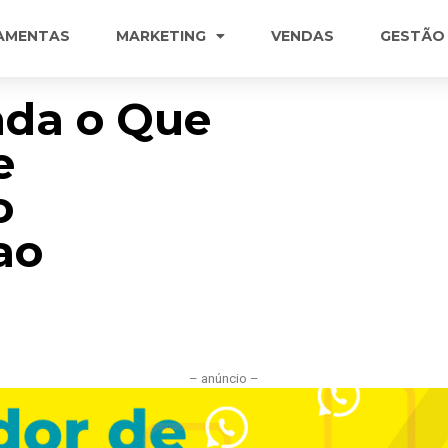
AMENTAS
MARKETING
VENDAS
GESTÃO
nda o Que
e
o
ao
– anúncio –