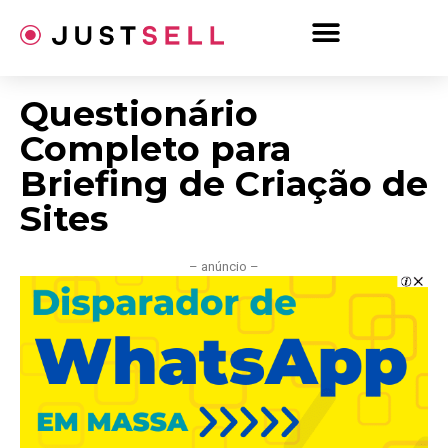
Ir
para
o
conteúdo
Questionário
Completo para
Briefing de Criação de
Sites
– anúncio –