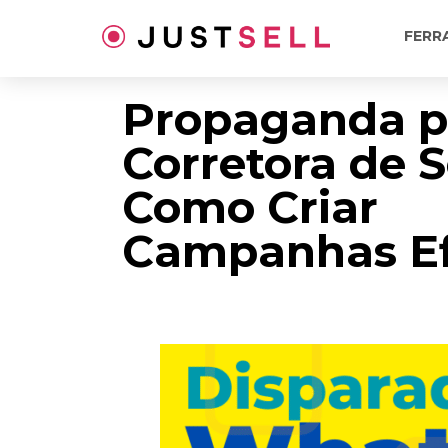
Ir
para
FERR
o
conteúdo
Propaganda p
Corretora de 
Como Criar
Campanhas Ef