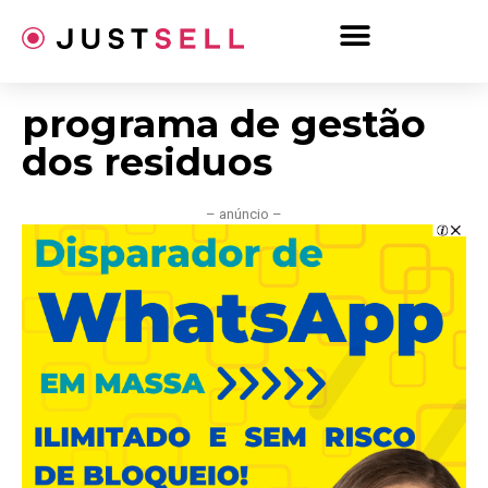
Ir
para
o
conteúdo
programa de gestão
dos residuos
– anúncio –