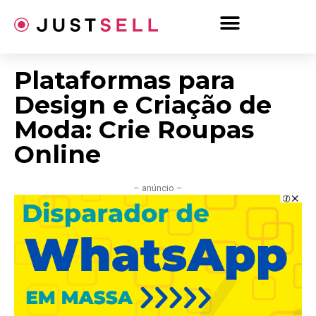
Ir
para
o
conteúdo
Plataformas para
Design e Criação de
Moda: Crie Roupas
Online
– anúncio –