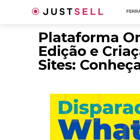
Ir
para
FERR
o
conteúdo
Plataforma On
Edição e Cria
Sites: Conheç