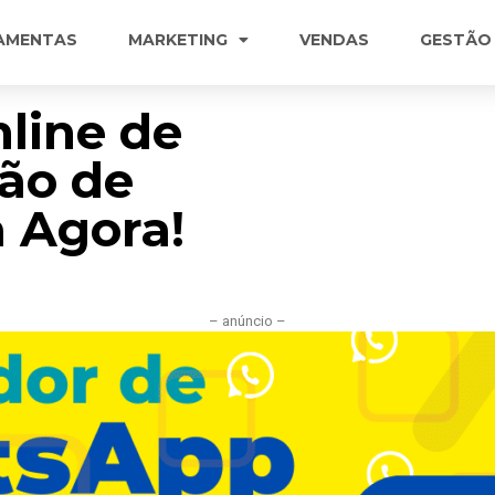
AMENTAS
MARKETING
VENDAS
GESTÃO
line de
ção de
a Agora!
– anúncio –