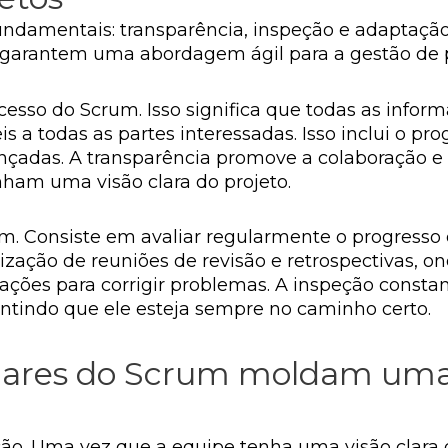
ndamentais: transparência, inspeção e adaptação.
 garantem uma abordagem ágil para a gestão de p
cesso do Scrum. Isso significa que todas as infor
 a todas as partes interessadas. Isso inclui o pro
nçadas. A transparência promove a colaboração e
ham uma visão clara do projeto.
m. Consiste em avaliar regularmente o progresso 
lização de reuniões de revisão e retrospectivas, on
e ações para corrigir problemas. A inspeção const
rantindo que ele esteja sempre no caminho certo.
lares do Scrum moldam uma 
ção. Uma vez que a equipe tenha uma visão clara d