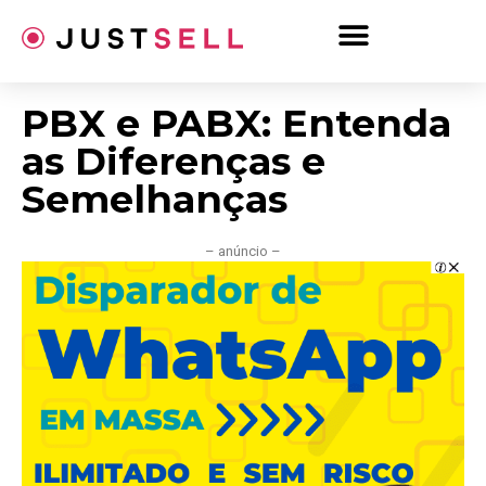
Ir
para
o
conteúdo
PBX e PABX: Entenda
as Diferenças e
Semelhanças
– anúncio –