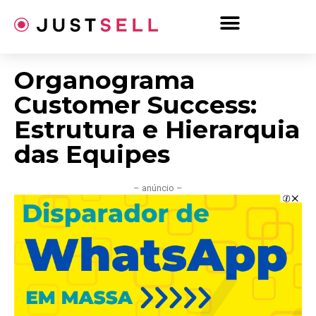
Ir
para
o
conteúdo
Organograma
Customer Success:
Estrutura e Hierarquia
das Equipes
– anúncio –