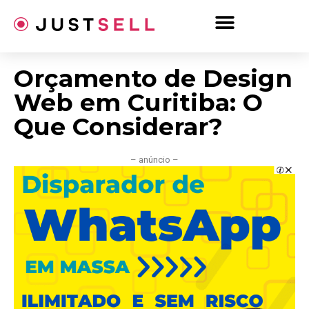
Ir
para
o
conteúdo
Orçamento de Design
Web em Curitiba: O
Que Considerar?
– anúncio –