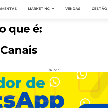
AMENTAS
MARKETING
VENDAS
GESTÃO
 que é:
 Canais
– anúncio –