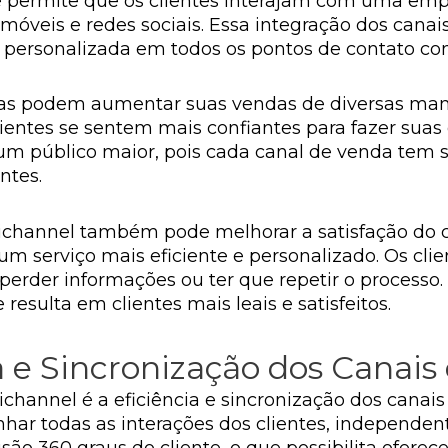
permite que os clientes interajam com uma empr
s móveis e redes sociais. Essa integração dos cana
 personalizada em todos os pontos de contato co
as podem aumentar suas vendas de diversas manei
 clientes se sentem mais confiantes para fazer su
 público maior, pois cada canal de venda tem sua
ntes.
hannel também pode melhorar a satisfação do cli
m serviço mais eficiente e personalizado. Os cl
 perder informações ou ter que repetir o processo
 resulta em clientes mais leais e satisfeitos.
a e Sincronização dos Canais
channel é a eficiência e sincronização dos canais
r todas as interações dos clientes, independen