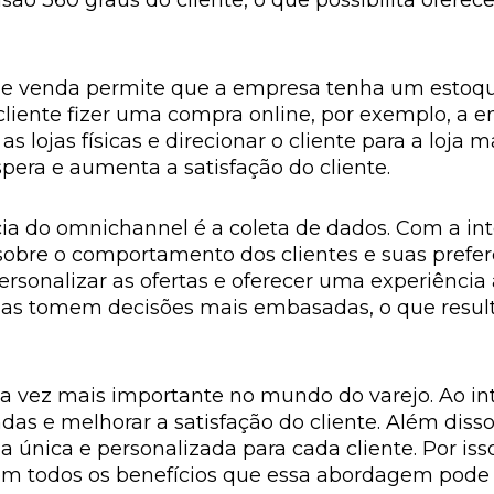
ão 360 graus do cliente, o que possibilita ofere
 de venda permite que a empresa tenha um estoqu
 cliente fizer uma compra online, por exemplo, a e
s lojas físicas e direcionar o cliente para a loja 
era e aumenta a satisfação do cliente.
cia do omnichannel é a coleta de dados. Com a in
sobre o comportamento dos clientes e suas prefe
rsonalizar as ofertas e oferecer uma experiência a
as tomem decisões mais embasadas, o que result
 vez mais importante no mundo do varejo. Ao int
e melhorar a satisfação do cliente. Além disso, 
 única e personalizada para cada cliente. Por is
m todos os benefícios que essa abordagem pode 