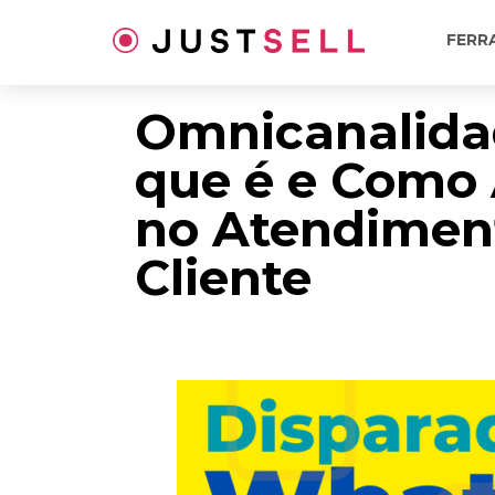
Ir
para
FERR
o
conteúdo
Omnicanalida
que é e Como 
no Atendimen
Cliente