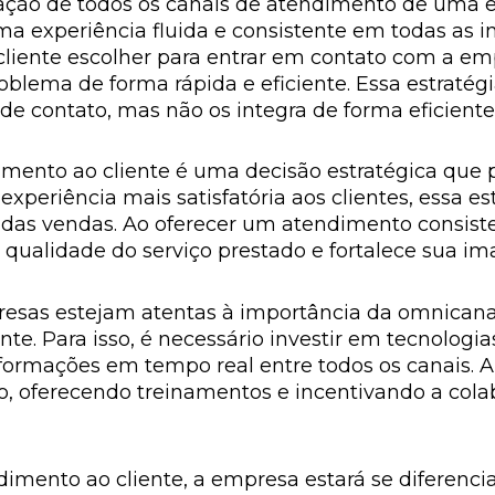
ação de todos os canais de atendimento de uma em
ma experiência fluida e consistente em todas as int
iente escolher para entrar em contato com a em
oblema de forma rápida e eficiente. Essa estratég
s de contato, mas não os integra de forma eficiente
mento ao cliente é uma decisão estratégica que p
periência mais satisfatória aos clientes, essa e
o das vendas. Ao oferecer um atendimento consist
ualidade do serviço prestado e fortalece sua i
resas estejam atentas à importância da omnicana
te. Para isso, é necessário investir em tecnologia
rmações em tempo real entre todos os canais. Al
o, oferecendo treinamentos e incentivando a colab
dimento ao cliente, a empresa estará se diferenc