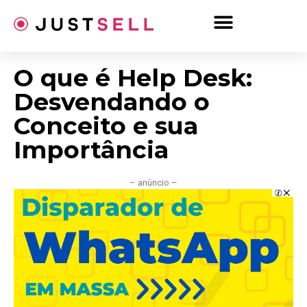
Ir
para
o
conteúdo
O que é Help Desk:
Desvendando o
Conceito e sua
Importância
– anúncio –