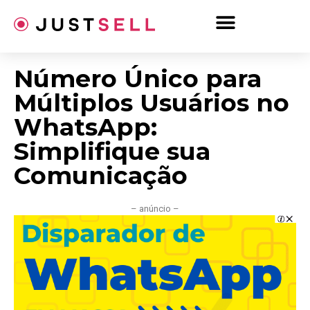
Ir
para
o
conteúdo
Número Único para
Múltiplos Usuários no
WhatsApp:
Simplifique sua
Comunicação
– anúncio –