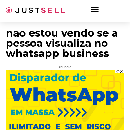
Ir
para
o
conteúdo
nao estou vendo se a
pessoa visualiza no
whatsapp business
– anúncio –