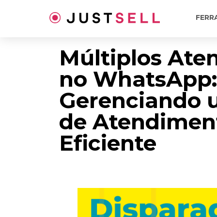
Ir
para
FERR
o
conteúdo
Múltiplos Ate
no WhatsApp
Gerenciando 
de Atendimen
Eficiente