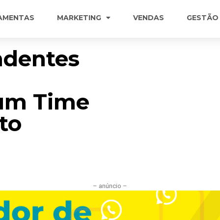
AMENTAS
MARKETING
VENDAS
GESTÃO
ndentes
:
um Time
to
– anúncio –