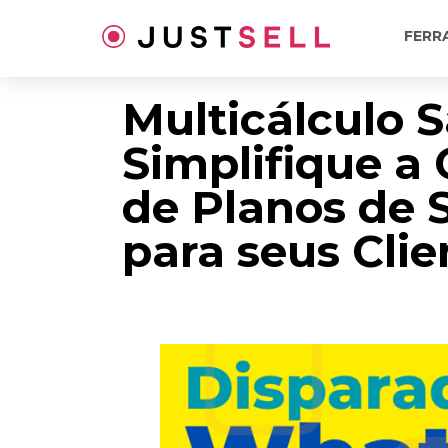
Ir
para
FERR
o
conteúdo
Multicálculo 
Simplifique a
de Planos de 
para seus Clie