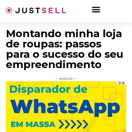
Ir
para
o
conteúdo
Montando minha loja
de roupas: passos
para o sucesso do seu
empreendimento
– anúncio –