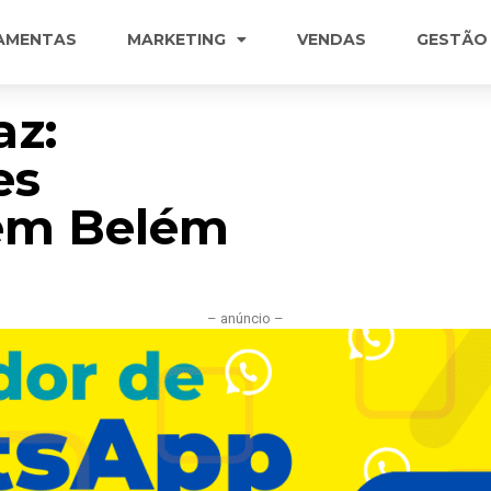
AMENTAS
MARKETING
VENDAS
GESTÃO
az:
es
 em Belém
– anúncio –