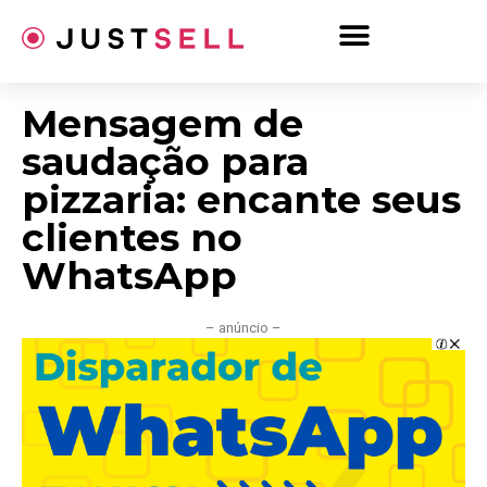
Ir
para
o
conteúdo
Mensagem de
saudação para
pizzaria: encante seus
clientes no
WhatsApp
– anúncio –