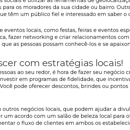
 sociais e utilizar as ferramentas de geolocalizaç
 para os moradores da sua cidade ou bairro. Outr
 que têm um público fiel e interessado em saber o
e eventos locais, como festas, feiras e eventos esp
ca, fazer networking e criar relacionamentos com
a que as pessoas possam conhecê-los e se apaixon
cer com estratégias locais!
ssoas ao seu redor, é hora de fazer seu negócio c
 investir em programas de fidelidade, que incenti
 Você pode oferecer descontos, brindes ou ponto
om outros negócios locais, que podem ajudar a di
er um acordo com um salão de beleza local para 
mentar o fluxo de clientes em ambos os estabelec