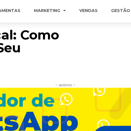
AMENTAS
MARKETING
VENDAS
GESTÃO
cal: Como
 Seu
– anúncio –