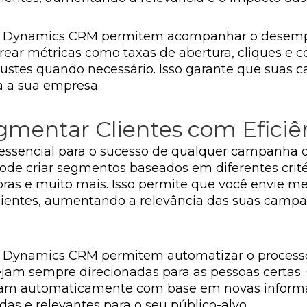
g no Dynamics CRM permitem acompanhar o dese
ear métricas como taxas de abertura, cliques e c
 ajustes quando necessário. Isso garante que sua
a a sua empresa.
gmentar Clientes com Eficiê
 essencial para o sucesso de qualquer campanha d
de criar segmentos baseados em diferentes cri
ompras e muito mais. Isso permite que você envie 
lientes, aumentando a relevância das suas campa
 no Dynamics CRM permitem automatizar o proce
am sempre direcionadas para as pessoas certas.
zam automaticamente com base em novas informaç
s e relevantes para o seu público-alvo.