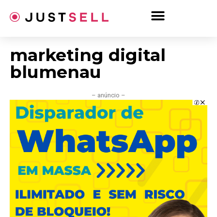
Ir
para
o
conteúdo
marketing digital
blumenau
– anúncio –