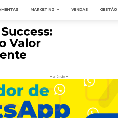
AMENTAS
MARKETING
VENDAS
GESTÃO
Success:
o Valor
iente
– anúncio –