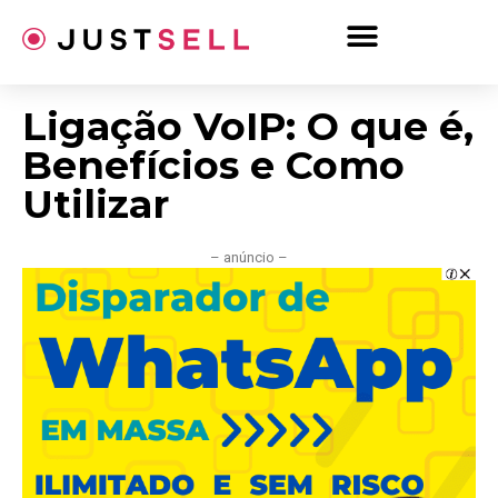
Ir
para
o
conteúdo
Ligação VoIP: O que é,
Benefícios e Como
Utilizar
– anúncio –