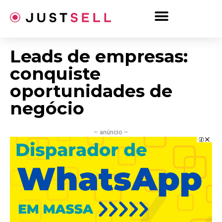
Ir
para
o
conteúdo
Leads de empresas:
conquiste
oportunidades de
negócio
– anúncio –