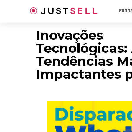
Ir
para
FERR
o
conteúdo
Inovações
Tecnológicas:
Tendências M
Impactantes p