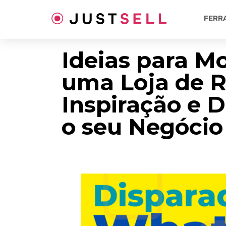
Ir
para
FERR
o
conteúdo
Ideias para M
uma Loja de 
Inspiração e D
o seu Negócio